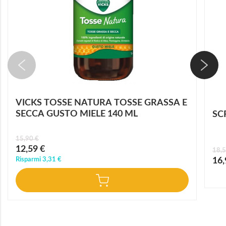
VICKS TOSSE NATURA TOSSE GRASSA E
SECCA GUSTO MIELE 140 ML
SC
15,90 €
Prezzo
12,59 €
18,5
speciale
Prez
Risparmi
3,31 €
16,
speci