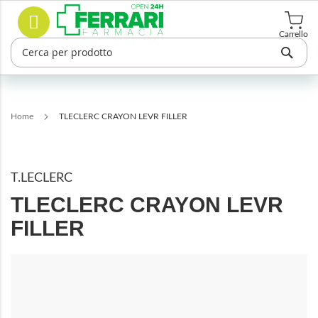
Salta
Cerca
al
contenuto
Carrello
Home
TLECLERC CRAYON LEVR FILLER
T.LECLERC
TLECLERC CRAYON LEVR
FILLER
Vai
alla
fine
della
galleria