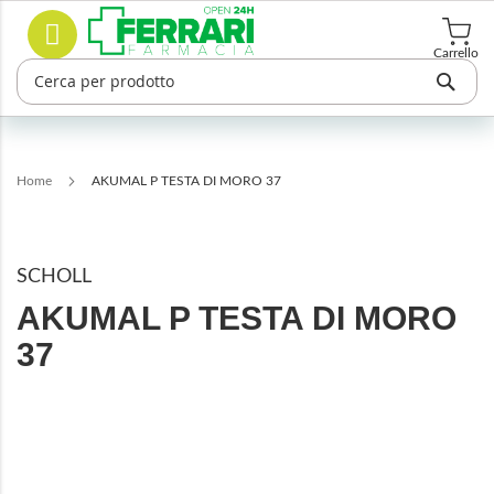
Salta
Cerca
al
contenuto
Carrello
Home
AKUMAL P TESTA DI MORO 37
SCHOLL
AKUMAL P TESTA DI MORO
37
Vai
alla
fine
della
galleria