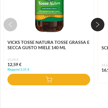
VICKS TOSSE NATURA TOSSE GRASSA E
SECCA GUSTO MIELE 140 ML
SC
15,90 €
Prezzo
12,59 €
18,5
speciale
Prez
Risparmi
3,31 €
16,
speci