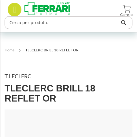
Salta
Cerca
al
contenuto
Carrello
Home
TLECLERC BRILL 18 REFLET OR
T.LECLERC
TLECLERC BRILL 18
REFLET OR
Vai
alla
fine
della
galleria