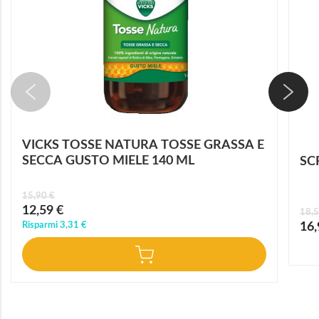
VICKS TOSSE NATURA TOSSE GRASSA E
SECCA GUSTO MIELE 140 ML
SC
15,90 €
Prezzo
12,59 €
18,5
speciale
Prez
Risparmi
3,31 €
16,
speci