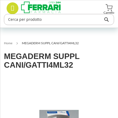
Salta
Cerca
al
contenuto
Carrello
Home
MEGADERM SUPPL CANI/GATTI4ML32
MEGADERM SUPPL
CANI/GATTI4ML32
Vai
alla
fine
della
galleria
di
immagini