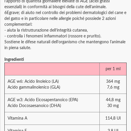
l’apporto di quantità giornaliere elevate di AGE (acidi grassi
essenziali) in conformità ai bisogni della cute dell’animale.
6Egrave; di aiuto nel controllo dei problemi dermatologici del cane e
del gatto e in particolare nelle allergie poiché possiede 2 azioni
complementari:
- aiuta la ristrutturazione dell’integrità cutanea,
- controlla i fenomeni infiammatori (rossore e prurito).
Sostiene le difese naturali dell’organismo che mantengono l'animale
in piena salute.
Ingredienti
per 1 ml
AGE w6: Acido linoleico (LA)
364 mg
Acido gammalinolenico (GLA)
7,6 mg
AGE w3: Acido Eicosapentanoico (EPA)
44,8 mg
Acido Docosaesanoico (DHA)
30 mg
Vitamina A
114,8 UI
Vitamina E
3,8 UI