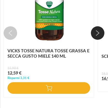
VICKS TOSSE NATURA TOSSE GRASSA E
SECCA GUSTO MIELE 140 ML
SC
15,90 €
Prezzo
12,59 €
18,5
speciale
Prez
Risparmi
3,31 €
16,
speci