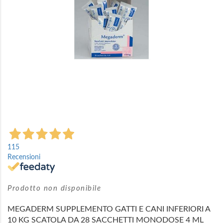
Vai
all'inizio
115
della
Recensioni
galleria
di
immagini
Prodotto non disponibile
MEGADERM SUPPLEMENTO GATTI E CANI INFERIORI A
10 KG SCATOLA DA 28 SACCHETTI MONODOSE 4 ML