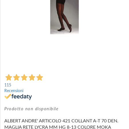
Vai
all'inizio
115
della
Recensioni
galleria
di
immagini
Prodotto non disponibile
ALBERT ANDRE' ARTICOLO 421 COLLANT A-T 70 DEN.
MAGLIA RETE LYCRA MM HG 8-13 COLORE MOKA