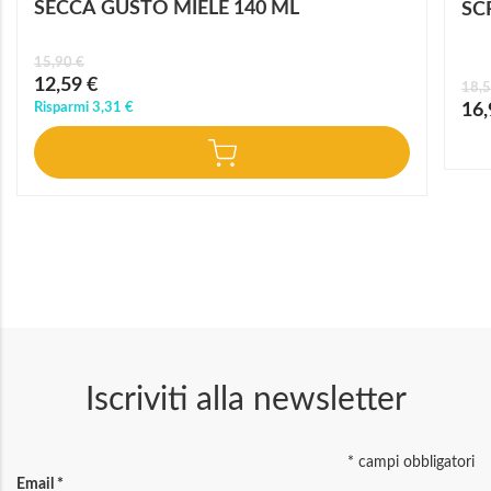
SECCA GUSTO MIELE 140 ML
SC
15,90 €
Prezzo
12,59 €
18,5
speciale
Prez
Risparmi
3,31 €
16,
speci
Iscriviti alla newsletter
*
campi obbligatori
Email
*