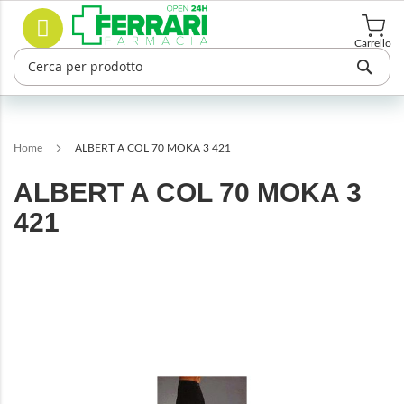
Salta
Cerca
al
contenuto
Carrello
Home
ALBERT A COL 70 MOKA 3 421
ALBERT A COL 70 MOKA 3
421
Vai
alla
fine
della
galleria
di
immagini