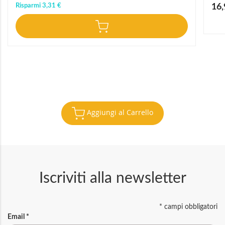
Prez
Risparmi
3,31 €
16,
speci
Aggiungi al Carrello
Iscriviti alla newsletter
*
campi obbligatori
Email
*