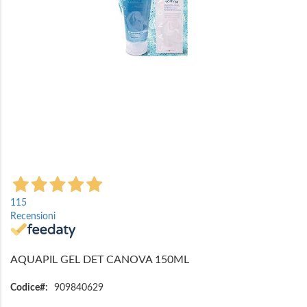
Vai
all'inizio
115
della
Recensioni
galleria
di
immagini
AQUAPIL GEL DET CANOVA 150ML
Codice
909840629