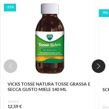
-21%
-9%
VICKS TOSSE NATURA TOSSE GRASSA E
SECCA GUSTO MIELE 140 ML
SC
15,90 €
Prezzo
12,59 €
18,5
speciale