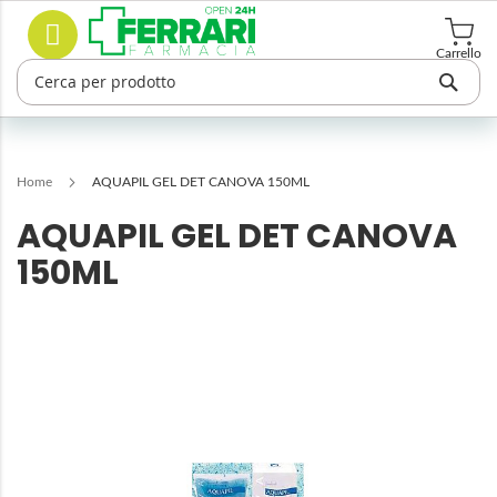
Salta
Cerca
al
contenuto
Carrello
Home
AQUAPIL GEL DET CANOVA 150ML
AQUAPIL GEL DET CANOVA
150ML
Vai
alla
fine
della
galleria
di
immagini