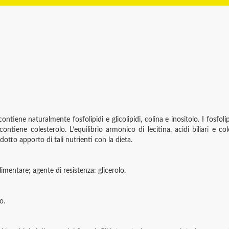
contiene naturalmente fosfolipidi e glicolipidi, colina e inositolo. I fosfol
on contiene colesterolo. L’equilibrio armonico di lecitina, acidi biliari e 
idotto apporto di tali nutrienti con la dieta.
alimentare; agente di resistenza: glicerolo.
o.