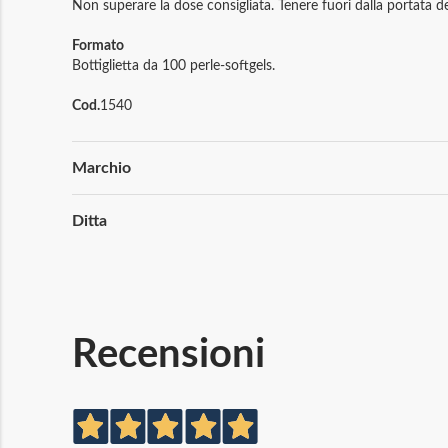
Non superare la dose consigliata. Tenere fuori dalla portata dei
Formato
Bottiglietta da 100 perle-softgels.
Cod.
1540
Maggiori
Marchio
Informazioni
Ditta
Recensioni