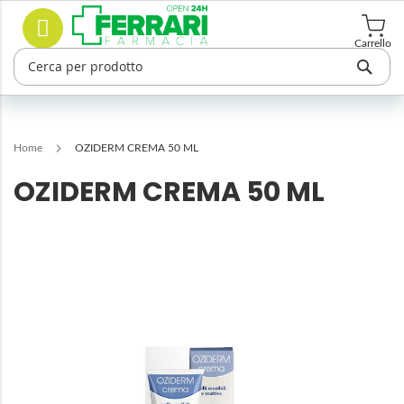
Salta
Cerca
al
contenuto
Carrello
Home
OZIDERM CREMA 50 ML
OZIDERM CREMA 50 ML
Vai
alla
fine
della
galleria
di
immagini