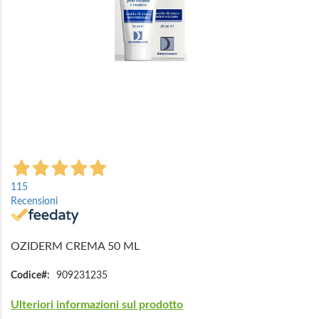
Vai
all'inizio
115
della
Recensioni
galleria
di
immagini
OZIDERM CREMA 50 ML
Codice
909231235
Ulteriori informazioni sul prodotto