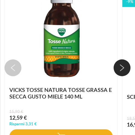
-9%
VICKS TOSSE NATURA TOSSE GRASSA E
SECCA GUSTO MIELE 140 ML
SC
15,90 €
Prezzo
12,59 €
18,5
speciale
Prez
Risparmi
3,31 €
16,
speci