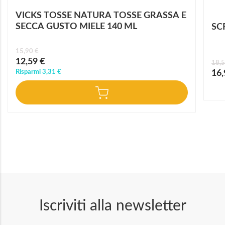
VICKS TOSSE NATURA TOSSE GRASSA E
SECCA GUSTO MIELE 140 ML
SC
15,90 €
Prezzo
12,59 €
18,5
speciale
Prez
Risparmi
3,31 €
16,
speci
Iscriviti alla newsletter