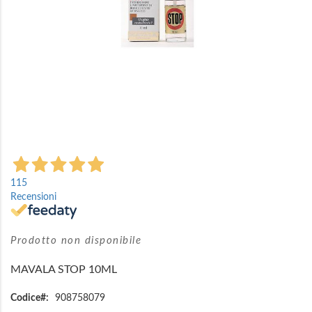
Vai
all'inizio
115
della
Recensioni
galleria
di
immagini
Prodotto non disponibile
MAVALA STOP 10ML
Codice
908758079