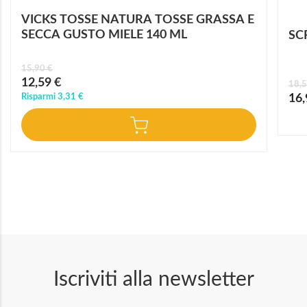
VICKS TOSSE NATURA TOSSE GRASSA E
SECCA GUSTO MIELE 140 ML
SC
15,90 €
Prezzo
12,59 €
18,5
speciale
Prez
Risparmi
3,31 €
16,
speci
Iscriviti alla newsletter