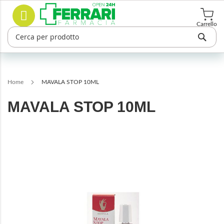
Salta
Cerca
al
contenuto
Carrello
Home
MAVALA STOP 10ML
MAVALA STOP 10ML
Vai
alla
fine
della
galleria
di
immagini