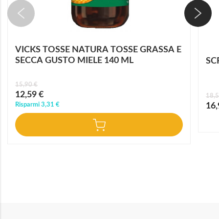
VICKS TOSSE NATURA TOSSE GRASSA E
SECCA GUSTO MIELE 140 ML
SC
15,90 €
Prezzo
12,59 €
18,5
speciale
Prez
Risparmi
3,31 €
16,
speci