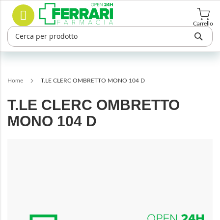
Salta
Cerca
al
contenuto
Carrello
Home
T.LE CLERC OMBRETTO MONO 104 D
T.LE CLERC OMBRETTO
MONO 104 D
Vai
alla
fine
della
galleria
di
immagini