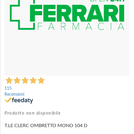
Vai
all'inizio
115
della
Recensioni
galleria
di
immagini
Prodotto non disponibile
T.LE CLERC OMBRETTO MONO 104 D