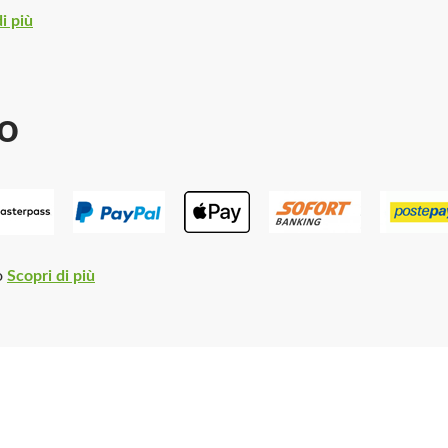
i più
o
o
Scopri di più