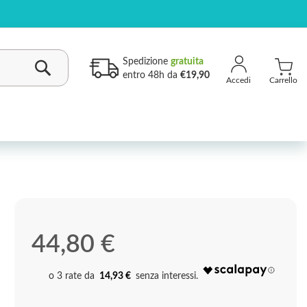
Spedizione
gratuita
entro 48h da
€19,90
Carrello
Cerca
44,80 €
14,93 €