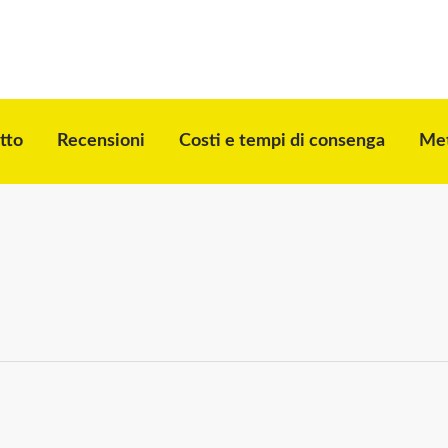
tto
Recensioni
Costi e tempi di consenga
Met