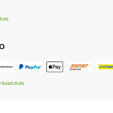
i più
o
o
Scopri di più