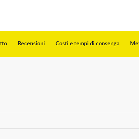
tto
Recensioni
Costi e tempi di consenga
Met