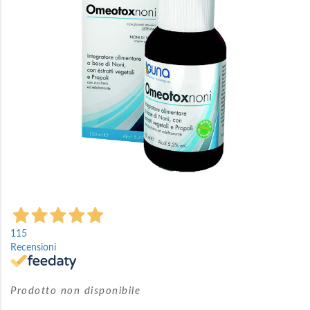
immagini
Vai
all'inizio
115
della
Recensioni
galleria
di
immagini
Prodotto non disponibile