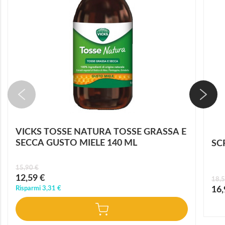
VICKS TOSSE NATURA TOSSE GRASSA E
SECCA GUSTO MIELE 140 ML
SC
15,90 €
Prezzo
12,59 €
18,5
speciale
Prez
Risparmi
3,31 €
16,
speci