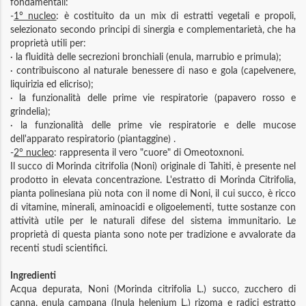
fondamentali:
-
1° nucleo
: è costituito da un mix di estratti vegetali e propoli,
selezionato secondo principi di sinergia e complementarietà, che ha
proprietà utili per:
· la fluidità delle secrezioni bronchiali (enula, marrubio e primula);
· contribuiscono al naturale benessere di naso e gola (capelvenere,
liquirizia ed elicriso);
· la funzionalità delle prime vie respiratorie (papavero rosso e
grindelia);
· la funzionalità delle prime vie respiratorie e delle mucose
dell'apparato respiratorio (piantaggine) .
-
2° nucleo
: rappresenta il vero "cuore" di Omeotoxnoni.
Il succo di Morinda citrifolia (Noni) originale di Tahiti, è presente nel
prodotto in elevata concentrazione. L'estratto di Morinda Citrifolia,
pianta polinesiana più nota con il nome di Noni, il cui succo, è ricco
di vitamine, minerali, aminoacidi e oligoelementi, tutte sostanze con
attività utile per le naturali difese del sistema immunitario. Le
proprietà di questa pianta sono note per tradizione e avvalorate da
recenti studi scientifici.
Ingredienti
Acqua depurata, Noni (Morinda citrifolia L.) succo, zucchero di
canna, enula campana (Inula helenium L.) rizoma e radici estratto