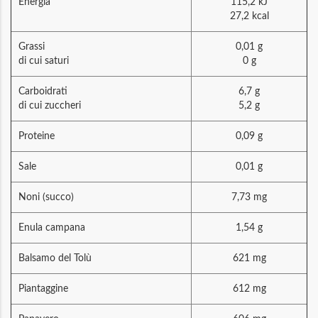
Energia
115,2 kJ
27,2 kcal
Grassi
0,01 g
di cui saturi
0 g
Carboidrati
6,7 g
di cui zuccheri
5,2 g
Proteine
0,09 g
Sale
0,01 g
Noni (succo)
7,73 mg
Enula campana
1,54 g
Balsamo del Tolù
621 mg
Piantaggine
612 mg