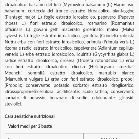
idroalcolico, balsamo del Tolù [Myroxylon balsamum (L.) Harms var.
balsamum] corteccia del tronco estratto idroalcolico, piantaggine
(Plantago major L.) foglie estratto idroalcolico, papavero (Papaver
rhoeas L.) fiori estratto idroalcolico, rosmarino (Rosmarinus
officinalis L.) giovani getti macerato glicerinato, malva (Malva
sylvestris L.) foglie estratto idroalcolico, grindelia (Grindelia robusta
Nutt.) erba con fiori estratto idroalcolico, primula (Primula veris L.)
rizoma e radici estratto idroalcolico, capelvenere (Adiantum capillus-
veneris L.) erba estratto idroalcolico, liquirizia (Glycyrrhiza glabra L.)
radice estratto idroalcolico, drosera (Drosera rotundifolia L.) erba
con fiori estratto idroalcolico, elicriso (Helichrysum stoechas
Moench.) sommità estratto idroalcolico, marrubio bianco
(Marrubium vulgare L.) erba con fiori estratto idroalcolico, propoli
(Propolis; conservante: potassio sorbato) estratto idroglicerico,
idrossipropilmetilcellulosa; acidificante: acido lattico; conservanti:
sorbato di potassio, benzoato di sodio; edulcorante: glicosidi
steviolici.
Caratteristiche nutrizionali
Valori medi per 3 buste