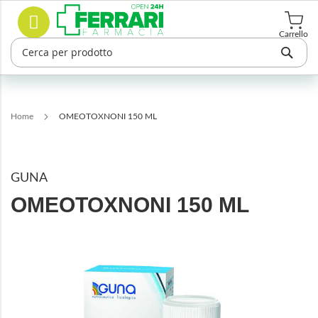
Salta
Cerca
al
contenuto
Carrello
Home
OMEOTOXNONI 150 ML
GUNA
OMEOTOXNONI 150 ML
Vai
alla
fine
della
galleria
di