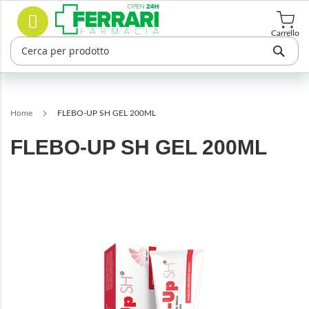
Salta
Cerca
al
contenuto
Carrello
Home
FLEBO-UP SH GEL 200ML
FLEBO-UP SH GEL 200ML
Vai
alla
fine
della
galleria
di
immagini