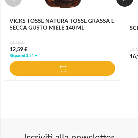
VICKS TOSSE NATURA TOSSE GRASSA E
SECCA GUSTO MIELE 140 ML
SC
15,90 €
Prezzo
12,59 €
18,5
speciale
Prez
Risparmi
3,31 €
16,
speci
Iscriviti alla newsletter