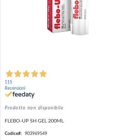
Vai
all'inizio
115
della
Recensioni
galleria
di
immagini
Prodotto non disponibile
FLEBO-UP SH GEL 200ML
Codice
903969549