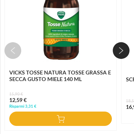
VICKS TOSSE NATURA TOSSE GRASSA E
SECCA GUSTO MIELE 140 ML
SC
15,90 €
Prezzo
12,59 €
18,5
speciale
Prez
Risparmi
3,31 €
16,
speci