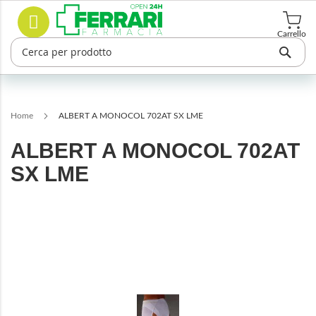
Salta
Cerca
al
contenuto
Carrello
Home
ALBERT A MONOCOL 702AT SX LME
ALBERT A MONOCOL 702AT
SX LME
Vai
alla
fine
della
galleria
di
immagini