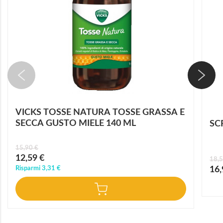
VICKS TOSSE NATURA TOSSE GRASSA E
SECCA GUSTO MIELE 140 ML
SC
15,90 €
Prezzo
12,59 €
18,5
speciale
Prez
Risparmi
3,31 €
16,
speci