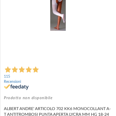
Vai
all'inizio
115
della
Recensioni
galleria
di
immagini
Prodotto non disponibile
ALBERT ANDRE' ARTICOLO 702 KK6 MONOCOLLANT A-
T ANTITROMBOSI PUNTA APERTA LYCRA MM HG 18-24