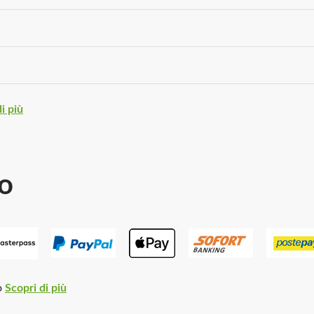
i più
o
o
Scopri di più