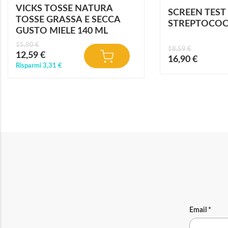
VICKS TOSSE NATURA
SCREEN TEST
TOSSE GRASSA E SECCA
STREPTOCOC
GUSTO MIELE 140 ML
15,90 €
18,59 €
Prezzo
12,59 €
Prezzo
16,90 €
speciale
speciale
Risparmi
3,31 €
Email
*