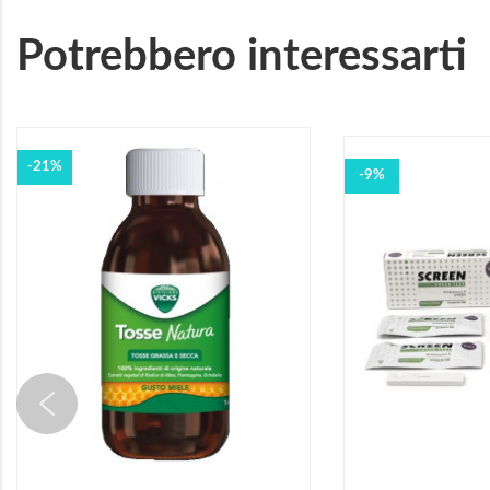
Potrebbero interessarti
-21%
-9%