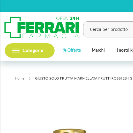
Salta
al
contenuto
Categorie
% Offerte
Marchi
I nostri k
Cerca
Home
GIUSTO SOLO FRUTTA MARMELLATA FRUTTI ROSSI 284 G
Vai
alla
fine
della
galleria
di
immagini