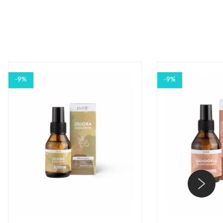
-9%
-9%