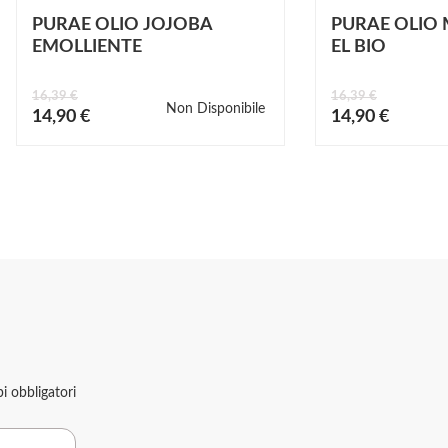
PURAE OLIO JOJOBA
PURAE OLIO
EMOLLIENTE
EL BIO
16,39 €
16,39 €
Non Disponibile
Prezzo
Prezzo
14,90 €
14,90 €
speciale
speciale
 obbligatori