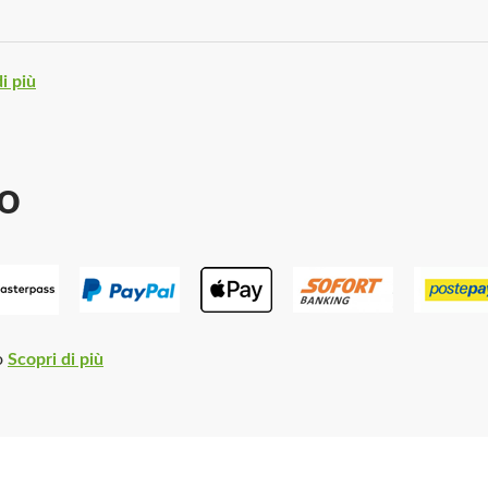
i più
o
o
Scopri di più