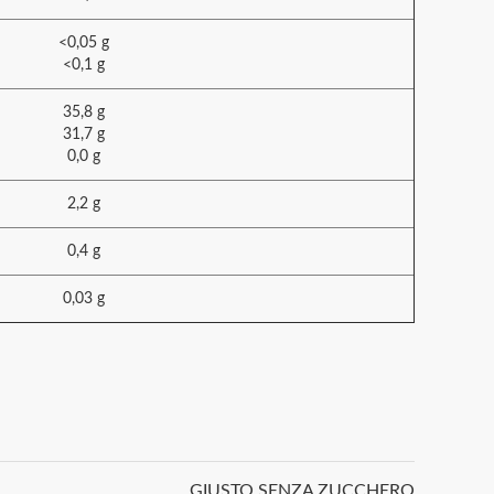
<0,05 g
<0,1 g
35,8 g
31,7 g
0,0 g
2,2 g
0,4 g
0,03 g
GIUSTO SENZA ZUCCHERO