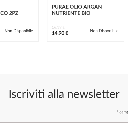
PURAE OLIO ARGAN
CO 2PZ
NUTRIENTE BIO
16,39 €
Non Disponibile
Non Disponibile
Prezzo
14,90 €
speciale
Iscriviti alla newsletter
*
campi