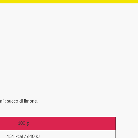
mi); succo di limone.
100 g
151 kcal / 640 kJ