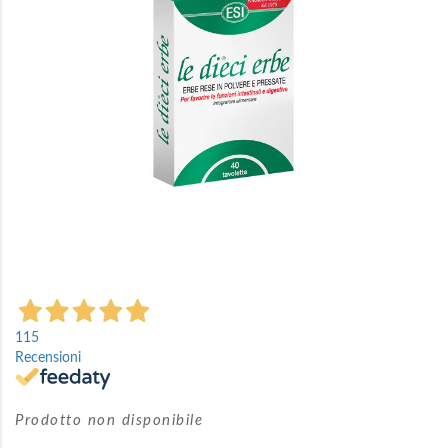
immagini
Vai
all'inizio
115
della
Recensioni
galleria
di
immagini
Prodotto non disponibile