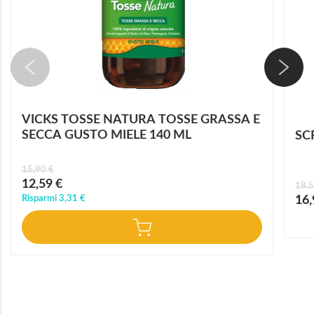
VICKS TOSSE NATURA TOSSE GRASSA E
SECCA GUSTO MIELE 140 ML
SC
15,90 €
Prezzo
12,59 €
18,5
speciale
Prez
Risparmi
3,31 €
16,
speci