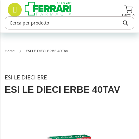
Salta
Cerca
al
contenuto
Carrello
Home
ESI LE DIECI ERBE 40TAV
ESI LE DIECI ERE
ESI LE DIECI ERBE 40TAV
Vai
alla
fine
della
galleria
di