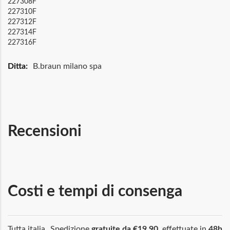
227308F
227310F
227312F
227314F
227316F
Maggiori
B.braun milano spa
Informazioni
Recensioni
Costi e tempi di consenga
Tutta italia
Spedizione
gratuite da €19,90
, effettuate in
48h