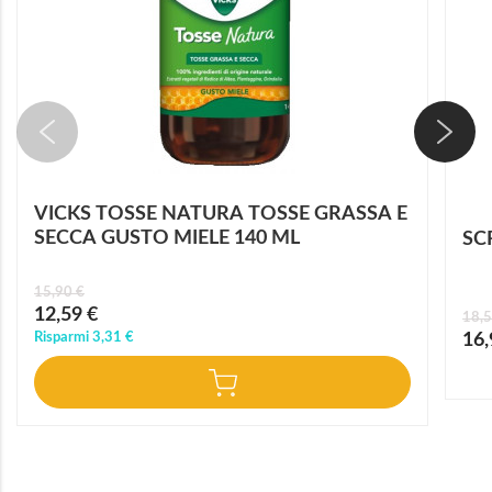
VICKS TOSSE NATURA TOSSE GRASSA E
SECCA GUSTO MIELE 140 ML
SC
15,90 €
Prezzo
12,59 €
18,5
speciale
Prez
Risparmi
3,31 €
16,
speci