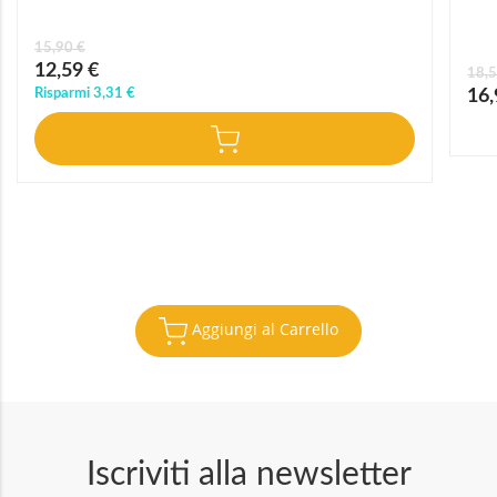
15,90 €
Prezzo
12,59 €
18,5
speciale
Prez
Risparmi
3,31 €
16,
speci
Aggiungi al Carrello
Iscriviti alla newsletter