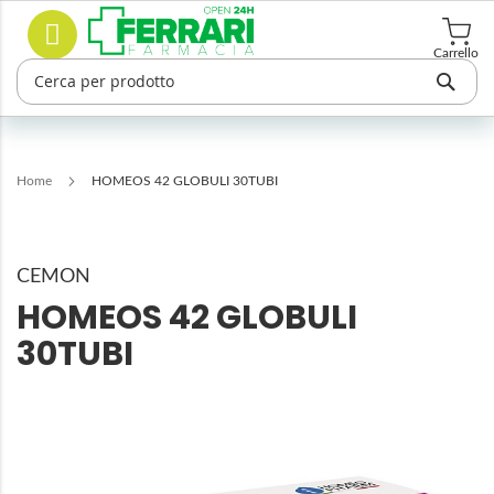
Salta
Cerca
al
contenuto
Carrello
Home
HOMEOS 42 GLOBULI 30TUBI
CEMON
HOMEOS 42 GLOBULI
30TUBI
Vai
alla
fine
della
galleria