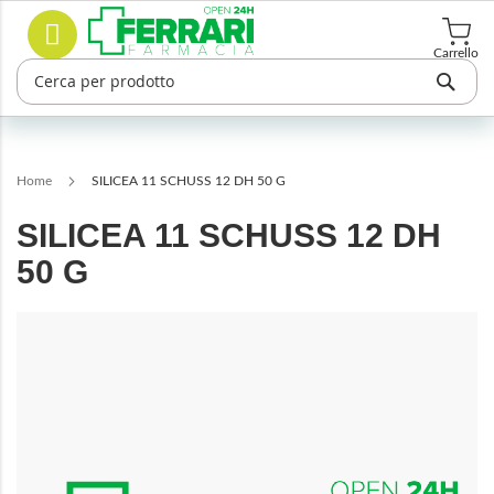
Salta
Cerca
al
contenuto
Carrello
Home
SILICEA 11 SCHUSS 12 DH 50 G
SILICEA 11 SCHUSS 12 DH
50 G
Vai
alla
fine
della
galleria
di
immagini