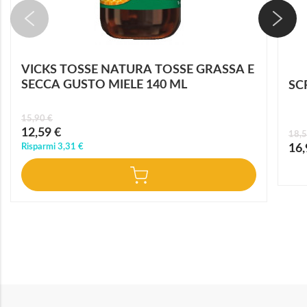
VICKS TOSSE NATURA TOSSE GRASSA E
SECCA GUSTO MIELE 140 ML
SC
15,90 €
Prezzo
12,59 €
18,5
speciale
Prez
Risparmi
3,31 €
16,
speci