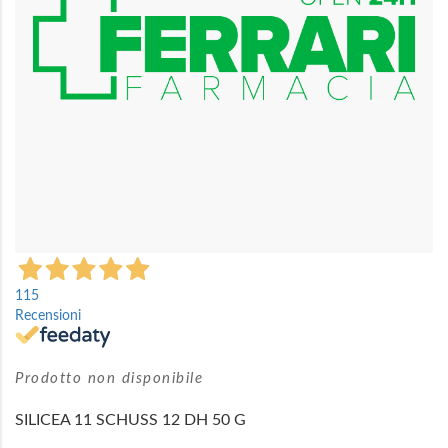
Vai
all'inizio
115
della
Recensioni
galleria
di
immagini
Prodotto non disponibile
SILICEA 11 SCHUSS 12 DH 50 G