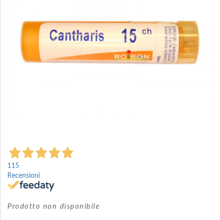
immagini
Vai
all'inizio
115
della
Recensioni
galleria
di
immagini
Prodotto non disponibile