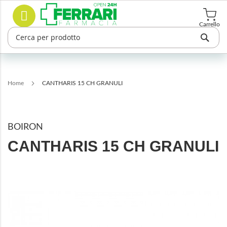
Salta
Cerca
al
contenuto
Carrello
Home
CANTHARIS 15 CH GRANULI
BOIRON
CANTHARIS 15 CH GRANULI
Vai
alla
fine
della
galleria
di