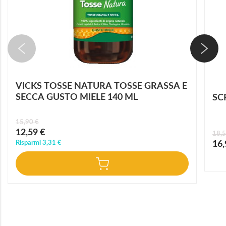
VICKS TOSSE NATURA TOSSE GRASSA E
SECCA GUSTO MIELE 140 ML
SC
15,90 €
Prezzo
12,59 €
18,5
speciale
Prez
Risparmi
3,31 €
16,
speci