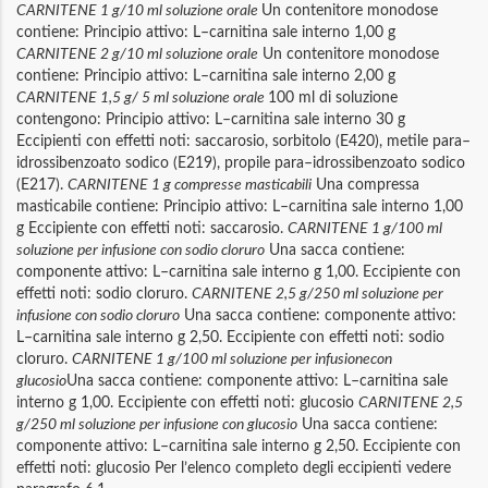
CARNITENE 1 g/10 ml soluzione orale
Un contenitore monodose
contiene: Principio attivo: L–carnitina sale interno 1,00 g
CARNITENE 2 g/10 ml soluzione orale
Un contenitore monodose
contiene: Principio attivo: L–carnitina sale interno 2,00 g
CARNITENE 1,5 g/ 5 ml soluzione orale
100 ml di soluzione
contengono: Principio attivo: L–carnitina sale interno 30 g
Eccipienti con effetti noti: saccarosio, sorbitolo (E420), metile para–
idrossibenzoato sodico (E219), propile para–idrossibenzoato sodico
(E217).
CARNITENE 1 g compresse masticabili
Una compressa
masticabile contiene: Principio attivo: L–carnitina sale interno 1,00
g Eccipiente con effetti noti: saccarosio.
CARNITENE 1 g/100 ml
soluzione per infusione con sodio cloruro
Una sacca contiene:
componente attivo: L–carnitina sale interno g 1,00. Eccipiente con
effetti noti: sodio cloruro.
CARNITENE 2,5 g/250 ml soluzione per
infusione con sodio cloruro
Una sacca contiene: componente attivo:
L–carnitina sale interno g 2,50. Eccipiente con effetti noti: sodio
cloruro.
CARNITENE 1 g/100 ml soluzione per infusionecon
glucosio
Una sacca contiene: componente attivo: L–carnitina sale
interno g 1,00. Eccipiente con effetti noti: glucosio
CARNITENE 2,5
g/250 ml soluzione per infusione con glucosio
Una sacca contiene:
componente attivo: L–carnitina sale interno g 2,50. Eccipiente con
effetti noti: glucosio Per l’elenco completo degli eccipienti vedere