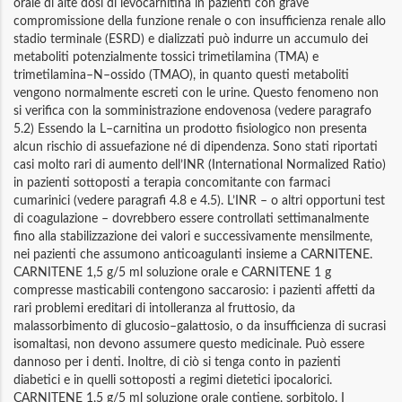
orale di alte dosi di levocarnitina in pazienti con grave
compromissione della funzione renale o con insufficienza renale allo
stadio terminale (ESRD) e dializzati può indurre un accumulo dei
metaboliti potenzialmente tossici trimetilamina (TMA) e
trimetilamina–N–ossido (TMAO), in quanto questi metaboliti
vengono normalmente escreti con le urine. Questo fenomeno non
si verifica con la somministrazione endovenosa (vedere paragrafo
5.2) Essendo la L–carnitina un prodotto fisiologico non presenta
alcun rischio di assuefazione né di dipendenza. Sono stati riportati
casi molto rari di aumento dell’INR (International Normalized Ratio)
in pazienti sottoposti a terapia concomitante con farmaci
cumarinici (vedere paragrafi 4.8 e 4.5). L’INR – o altri opportuni test
di coagulazione – dovrebbero essere controllati settimanalmente
fino alla stabilizzazione dei valori e successivamente mensilmente,
nei pazienti che assumono anticoagulanti insieme a CARNITENE.
CARNITENE 1,5 g/5 ml soluzione orale e CARNITENE 1 g
compresse masticabili contengono saccarosio: i pazienti affetti da
rari problemi ereditari di intolleranza al fruttosio, da
malassorbimento di glucosio–galattosio, o da insufficienza di sucrasi
isomaltasi, non devono assumere questo medicinale. Può essere
dannoso per i denti. Inoltre, di ciò si tenga conto in pazienti
diabetici e in quelli sottoposti a regimi dietetici ipocalorici.
CARNITENE 1,5 g/5 ml soluzione orale contiene, sorbitolo. I