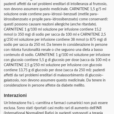
pazienti affetti da rari problemi ereditari di intolleranza al fruttosio,
non devono assumere questo medicinale. CARNITENE 1,5 g/5 ml
soluzione orale contiene para–idrossi–benzoati (metile para–
idrossibenzoato e propile para–idrossibenzoato) come conservanti:
questi possono causare reazioni allergiche (anche ritardate).
CARNITENE 1 g/100 ml soluzione per infusione contiene 15,2
mmol (o 350 mg) di sodio per sacca da 100 ml e CARNITENE 2,5
g/250 ml soluzione per infusione contiene 38 mmol (o 875 mg) di
sodio per sacca da 250 ml. Da tenere in considerazione in persone
con ridotta funzionalità renale o che seguono una dieta a basso
contenuto di sodio. CARNITENE 1 g/100 ml soluzione per infusione
con glucosio contiene 5,5 g di glucosio per dose (sacca da 100 ml) e
CARNITENE 2,5 g/250 ml soluzione per infusione con glucosio
contiene 13,75 g di glucosio per dose (sacca da 250 ml): pazienti
affetti da rari problemi ereditari di malassorbimento di glucosio–
galattosio, non devono assumere questo medicinale. Da tenere in
considerazione in persone affette da diabete mellito.
Interazioni
Un’interazione fra L–carnitina e farmaci cumarinici non può essere
esclusa. Sono stati riportati casi molto rari di aumento dell’INR
(International Normalized Ratio) in pazienti sottoposti a terapia