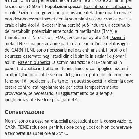
a circa 30 minuti per le sacche da 100 ml e a 1 ora e 20 minuti per
le sacche da 250 ml.
Popolazioni speciali
Pazienti con insufficienza
renale
Pazienti con grave compromissione della funzionalità renale
non devono essere trattati con la somministrazione cronica per via
orale di alte dosi di levocarnitina perché può indurre un accumulo
dei metaboliti potenzialmente tossici trimetilamina (TMA) e
trimetilamina–N–ossido (TMAO), vedere paragrafo 4.4.
Pazienti
anziani
Nessuna precauzione particolare e modifiche del dosaggio
del CARNITENE sono necessarie nei pazienti anziani. Il profilo di
sicurezza osservato negli studi clinici è simile in anziani e giovani
adulti.
Pazienti diabetici
La somministrazione di L–carnitina in
pazienti diabetici in trattamento insulinico o con ipoglicemizzanti
orali, migliorando l’utilizzazione del glucosio, potrebbe determinare
fenomeni di ipoglicemia. Pertanto in questi soggetti la glicemia deve
essere controllata regolarmente per poter tempestivamente
provvedere, se necessario, all’aggiustamento della terapia
ipoglicemizzante (vedere paragrafo 4.4).
Conservazione
Non vi sono da osservare speciali precauzioni per la conservazione.
CARNITENE soluzione per infusione con glucosio: Non conservare
a temperatura superiore ai 25° C.