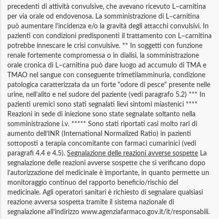
precedenti di attività convulsive, che avevano ricevuto L–carnitina
per via orale od endovenosa. La somministrazione di L–carnitina
può aumentare l’incidenza e/o la gravità degli attacchi convulsivi. In
pazienti con condizioni predisponenti il trattamento con L–carnitina
potrebbe innescare le crisi convulsive. ** In soggetti con funzione
renale fortemente compromessa o in dialisi, la somministrazione
orale cronica di L–carnitina può dare luogo ad accumulo di TMA e
TMAO nel sangue con conseguente trimetilamminuria, condizione
patologica caratterizzata da un forte "odore di pesce" presente nelle
urine, nell’alito e nel sudore del paziente (vedi paragrafo 5.2) *** In
pazienti uremici sono stati segnalati lievi sintomi miastenici ****
Reazioni in sede di iniezione sono state segnalate soltanto nella
somministrazione i.v. ***** Sono stati riportati casi molto rari di
aumento dell’INR (International Normalized Ratio) in pazienti
sottoposti a terapia concomitante con farmaci cumarinici (vedi
paragrafi 4.4 e 4.5).
Segnalazione delle reazioni avverse sospette
La
segnalazione delle reazioni avverse sospette che si verificano dopo
l’autorizzazione del medicinale è importante, in quanto permette un
monitoraggio continuo del rapporto beneficio/rischio del
medicinale. Agli operatori sanitari è richiesto di segnalare qualsiasi
reazione avversa sospetta tramite il sistema nazionale di
segnalazione all’indirizzo www.agenziafarmaco.gov.it/it/responsabili.