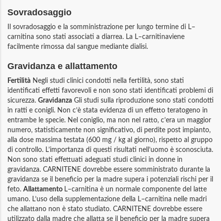
Sovradosaggio
Il sovradosaggio e la somministrazione per lungo termine di L–
carnitina sono stati associati a diarrea. La L–carnitinaviene
facilmente rimossa dal sangue mediante dialisi.
Gravidanza e allattamento
Fertilità
Negli studi clinici condotti nella fertilità, sono stati
identificati effetti favorevoli e non sono stati identificati problemi di
sicurezza.
Gravidanza
Gli studi sulla riproduzione sono stati condotti
in ratti e conigli. Non c’è stata evidenza di un effetto teratogeno in
entrambe le specie. Nel coniglio, ma non nel ratto, c’era un maggior
numero, statisticamente non significativo, di perdite post impianto,
alla dose massima testata (600 mg / kg al giorno), rispetto al gruppo
di controllo. L’importanza di questi risultati nell’uomo è sconosciuta.
Non sono stati effettuati adeguati studi clinici in donne in
gravidanza. CARNITENE dovrebbe essere somministrato durante la
gravidanza se il beneficio per la madre supera i potenziali rischi per il
feto.
Allattamento
L–carnitina è un normale componente del latte
umano. L’uso della supplementazione della L–carnitina nelle madri
che allattano non è stato studiato. CARNITENE dovrebbe essere
utilizzato dalla madre che allatta se il beneficio per la madre supera