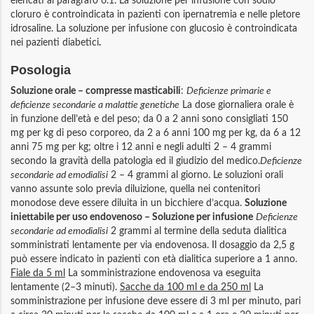
elencati al paragrafo 6.1. La soluzione per infusione con sodio
cloruro è controindicata in pazienti con ipernatremia e nelle pletore
idrosaline. La soluzione per infusione con glucosio è controindicata
nei pazienti diabetici
.
Posologia
Soluzione orale – compresse masticabili
:
Deficienze primarie e
deficienze secondarie a malattie genetiche
La dose giornaliera orale è
in funzione dell’età e del peso; da 0 a 2 anni sono consigliati 150
mg per kg di peso corporeo, da 2 a 6 anni 100 mg per kg, da 6 a 12
anni 75 mg per kg; oltre i 12 anni e negli adulti 2 – 4 grammi
secondo la gravità della patologia ed il giudizio del medico.
Deficienze
secondarie ad emodialisi
2 – 4 grammi al giorno. Le soluzioni orali
vanno assunte solo previa diluizione, quella nei contenitori
monodose deve essere diluita in un bicchiere d’acqua.
Soluzione
iniettabile per uso endovenoso – Soluzione per infusione
Deficienze
secondarie ad emodialisi
2 grammi al termine della seduta dialitica
somministrati lentamente per via endovenosa. Il dosaggio da 2,5 g
può essere indicato in pazienti con età dialitica superiore a 1 anno.
Fiale da 5 ml
La somministrazione endovenosa va eseguita
lentamente (2–3 minuti).
Sacche da 100 ml e da 250 ml
La
somministrazione per infusione deve essere di 3 ml per minuto, pari