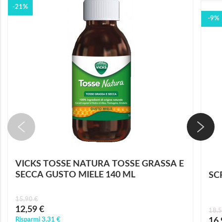
-21%
-9%
VICKS TOSSE NATURA TOSSE GRASSA E
SECCA GUSTO MIELE 140 ML
SC
15,90 €
Prezzo
12,59 €
18,5
speciale
Prez
Risparmi
3,31 €
16,