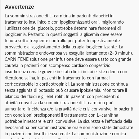
Avvertenze
La somministrazione di L–carnitina in pazienti diabetici in
trattamento insulinico o con ipoglicemizzanti orali, migliorando
l’utilizzazione del glucosio, potrebbe determinare fenomeni di
ipoglicemia. Pertanto in questi soggetti la glicemia deve essere
tenuta sotto frequente controllo per poter tempestivamente
provvedere all’aggiustamento della terapia ipoglicemizzante. La
somministrazione endovenosa va eseguita lentamente (2–3 minuti).
CARNITENE soluzione per infusione deve essere usato con grande
cautela in pazienti con scompenso cardiaco congestizio,
insufficienza renale grave e in stati clinici in cui esiste edema con
ritenzione salina, in pazienti in trattamento con farmaci
corticosteroidei o corticotropinici. La somministrazione continua
senza aggiunta di potassio può causare ipokalemia. Monitorare il
bilancio dei fluidi e gli elettroliti. In pazienti con precedenti di
attività convulsiva la somministrazione di L–carnitina può
aumentare l’incidenza e/o la gravità delle crisi convulsive. In pazienti
con condizioni predisponenti il trattamento con L–carnitina
potrebbe innescare le crisi convulsive. La sicurezza e l’efficacia della
levocarnitina per somministrazione orale non sono state dimostrate
in pazienti con insufficienza renale. La somministrazione cronica