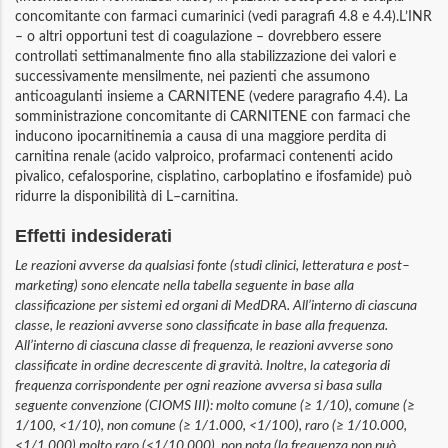
concomitante con farmaci cumarinici (vedi paragrafi 4.8 e 4.4).L’INR
– o altri opportuni test di coagulazione – dovrebbero essere
controllati settimanalmente fino alla stabilizzazione dei valori e
successivamente mensilmente, nei pazienti che assumono
anticoagulanti insieme a CARNITENE (vedere paragrafio 4.4). La
somministrazione concomitante di CARNITENE con farmaci che
inducono ipocarnitinemia a causa di una maggiore perdita di
carnitina renale (acido valproico, profarmaci contenenti acido
pivalico, cefalosporine, cisplatino, carboplatino e ifosfamide) può
ridurre la disponibilità di L–carnitina.
Effetti indesiderati
Le reazioni avverse da qualsiasi fonte (studi clinici, letteratura e post–
marketing) sono elencate nella tabella seguente in base alla
classificazione per sistemi ed organi di MedDRA. All’interno di ciascuna
classe, le reazioni avverse sono classificate in base alla frequenza.
All’interno di ciascuna classe di frequenza, le reazioni avverse sono
classificate in ordine decrescente di gravità. Inoltre, la categoria di
frequenza corrispondente per ogni reazione avversa si basa sulla
seguente convenzione (CIOMS III): molto comune (≥ 1/10), comune (≥
1/100, <1/10), non comune (≥ 1/1.000, <1/100), raro (≥ 1/10.000,
<1/1.000) molto raro (<1/10.000), non nota (la frequenza non può