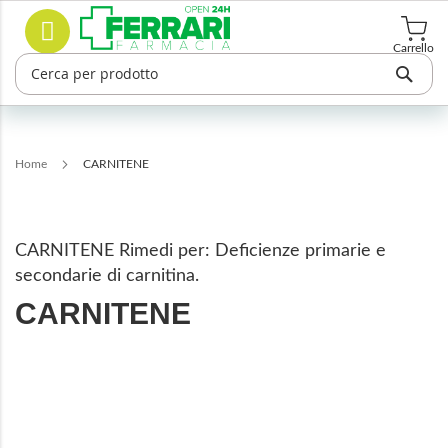
Salta
Cerca
al
contenuto
Carrello
Home
CARNITENE
CARNITENE
Rimedi per:
Deficienze primarie e
secondarie di carnitina.
CARNITENE
Vai
alla
fine
della
galleria