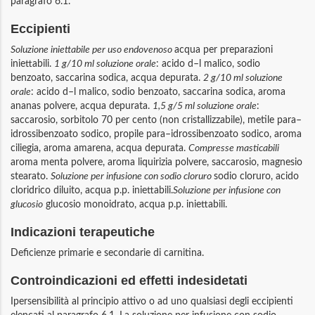
paragrafo 6.1.
Eccipienti
Soluzione iniettabile per uso endovenoso
acqua per preparazioni
iniettabili.
1 g/10 ml soluzione orale
: acido d–l malico, sodio
benzoato, saccarina sodica, acqua depurata.
2 g/10 ml soluzione
orale
: acido d–l malico, sodio benzoato, saccarina sodica, aroma
ananas polvere, acqua depurata.
1,5 g/5 ml soluzione orale
:
saccarosio, sorbitolo 70 per cento (non cristallizzabile), metile para–
idrossibenzoato sodico, propile para–idrossibenzoato sodico, aroma
ciliegia, aroma amarena, acqua depurata.
Compresse masticabili
aroma menta polvere, aroma liquirizia polvere, saccarosio, magnesio
stearato.
Soluzione per infusione con sodio cloruro
sodio cloruro, acido
cloridrico diluito, acqua p.p. iniettabili.
Soluzione per infusione con
glucosio
glucosio monoidrato, acqua p.p. iniettabili.
Indicazioni terapeutiche
Deficienze primarie e secondarie di carnitina.
Controindicazioni ed effetti indesidetati
Ipersensibilità al principio attivo o ad uno qualsiasi degli eccipienti