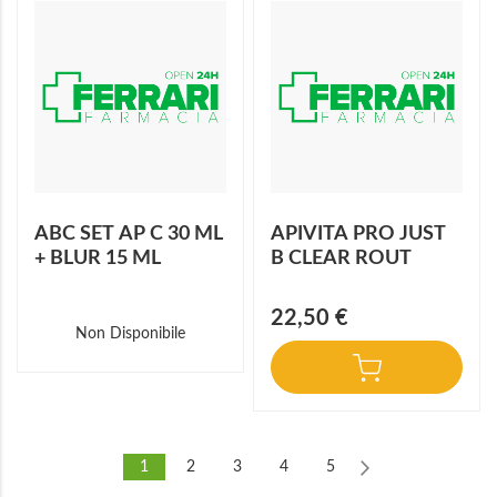
ABC SET AP C 30 ML
APIVITA PRO JUST
+ BLUR 15 ML
B CLEAR ROUT
22,50 €
Non Disponibile
1
2
3
4
5