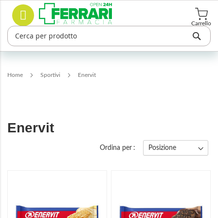
Salta
Cerca
al
contenuto
Carrello
Home
Sportivi
Enervit
Enervit
Ordina per